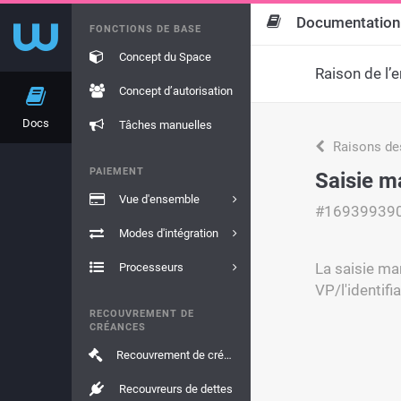
Documentation
FONCTIONS DE BASE
Concept du Space
Raison de l’e
Concept d’autorisation
Docs
Tâches manuelles
Raisons de
PAIEMENT
Saisie m
Vue d'ensemble
#16939939
Modes d'intégration
La saisie ma
Processeurs
VP/l'identifi
RECOUVREMENT DE
CRÉANCES
Recouvrement de créances
Recouvreurs de dettes