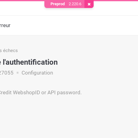
Preprod
2.220.6
Supprimer le cookie
rreur
s échecs
l'authentification
27055
Configuration
yCredit WebshopID or API password.