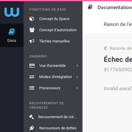
Documentation
FONCTIONS DE BASE
Concept du Space
Raison de l’e
Concept d’autorisation
Docs
Tâches manuelles
Raisons de
PAIEMENT
Échec de 
Vue d'ensemble
#17765090
Modes d'intégration
Invalid eas
Processeurs
RECOUVREMENT DE
CRÉANCES
Recouvrement de créances
Recouvreurs de dettes