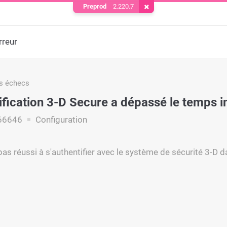
Preprod
2.220.7
Supprimer le cookie
rreur
s échecs
tification 3-D Secure a dépassé le temps i
66646
Configuration
 pas réussi à s'authentifier avec le système de sécurité 3-D da