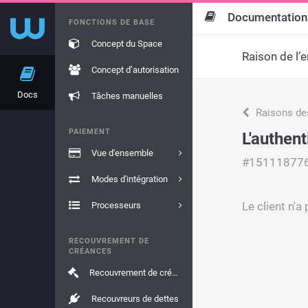
Documentation
FONCTIONS DE BASE
Concept du Space
Raison de l’e
Concept d’autorisation
Docs
Tâches manuelles
Raisons de
PAIEMENT
L'authen
Vue d'ensemble
#15111877
Modes d'intégration
Le client n'a
Processeurs
RECOUVREMENT DE
CRÉANCES
Recouvrement de créances
Recouvreurs de dettes