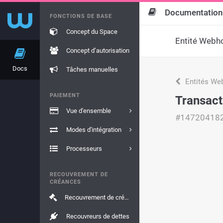
Documentation
FONCTIONS DE BASE
Concept du Space
Entité Webh
Concept d’autorisation
Docs
Tâches manuelles
Entités We
PAIEMENT
Transact
Vue d'ensemble
#14720418
Modes d'intégration
Processeurs
RECOUVREMENT DE
CRÉANCES
Recouvrement de créances
Recouvreurs de dettes