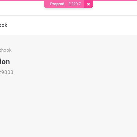
Preprod
2.220.7
Supprimer le cookie
ook
bhook
ion
29003