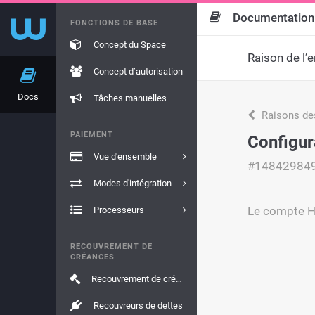
Documentation
FONCTIONS DE BASE
Concept du Space
Raison de l’e
Concept d’autorisation
Docs
Tâches manuelles
Raisons de
PAIEMENT
Configur
Vue d'ensemble
#14842984
Modes d'intégration
Le compte He
Processeurs
RECOUVREMENT DE
CRÉANCES
Recouvrement de créances
Recouvreurs de dettes