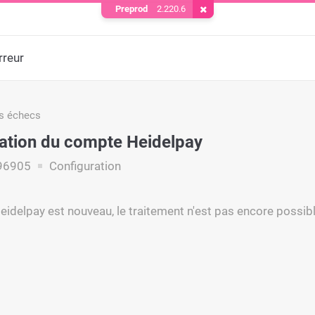
Preprod
2.220.6
Supprimer le cookie
rreur
s échecs
ation du compte Heidelpay
96905
Configuration
idelpay est nouveau, le traitement n'est pas encore possibl